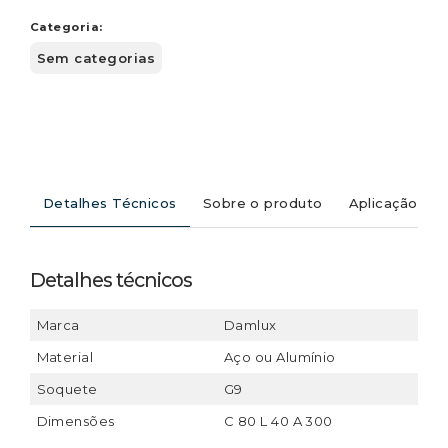
Categoria:
Sem categorias
Detalhes Técnicos
Sobre o produto
Aplicação
Detalhes técnicos
Marca
Damlux
Material
Aço ou Alumínio
Soquete
G9
Dimensões
C 80 L 40 A 300