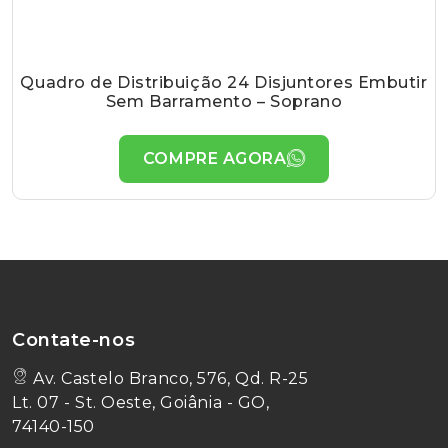
Quadro de Distribuição 24 Disjuntores Embutir
Sem Barramento – Soprano
COMPRE AGORA
Contate-nos
Av. Castelo Branco, 576, Qd. R-25
Lt. 07 - St. Oeste, Goiânia - GO,
74140-150