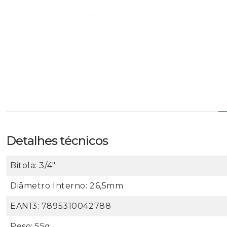
Detalhes técnicos
Bitola: 3/4"
Diâmetro Interno: 26,5mm
EAN13: 7895310042788
Peso: 55g