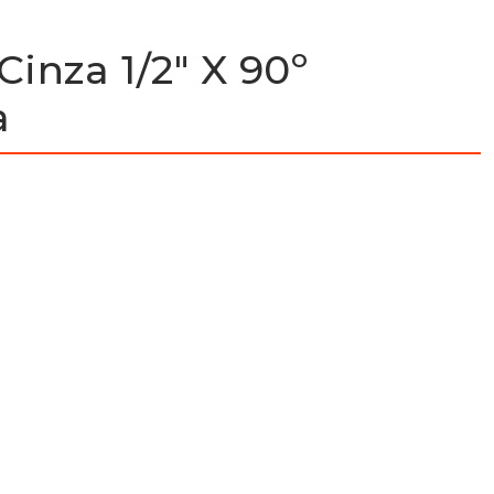
inza 1/2″ X 90º
a