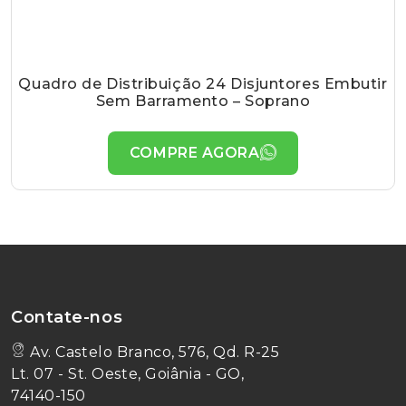
Quadro de Distribuição 24 Disjuntores Embutir
Sem Barramento – Soprano
COMPRE AGORA
Contate-nos
Av. Castelo Branco, 576, Qd. R-25
Lt. 07 - St. Oeste, Goiânia - GO,
74140-150