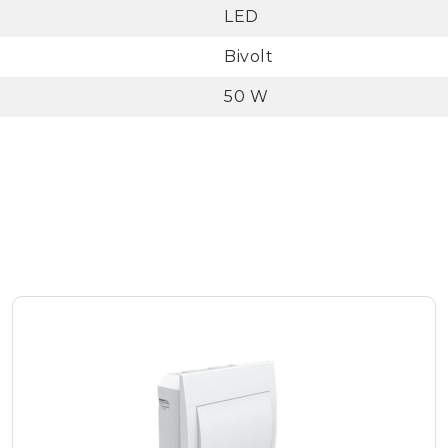
LED
Bivolt
50 W