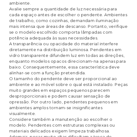
ambiente.
Avalie sempre a quantidade de luz necessária para
cada espaço antes de escolher o pendente. Ambientes
de trabalho, como cozinhas, demandam iluminação
mais intensa que áreas de descanso. Portanto, verifique
se o modelo escolhido comporta lâmpadas com
potência adequada às suas necessidades.
A transparência ou opacidade do material interfere
diretamente na distribuição luminosa. Pendentes em
vidro transparente difundem luz em todas as direções,
enquanto modelos opacos direcionam-na apenas para
baixo. Consequentemente, essa característica deve
alinhar-se com a função pretendida.
O tamanho do pendente deve ser proporcional ao
ambiente e ao móvel sobre o qual está instalado. Peças
muito grandes em espaços pequenos parecem
desproporcionais e podem causar sensação de
opressão. Por outro lado, pendentes pequenos em
ambientes amplos tornam-se insignificantes
visualmente.
Considere também a manutenção ao escolher o
modelo. Pendentes com estruturas complexas ou
materiais delicados exigem limpeza trabalhosa.
Ademais, peças muito altas dificultam a troca de