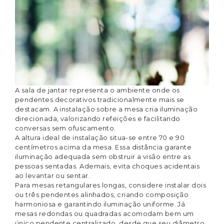
A sala de jantar representa o ambiente onde os
pendentes decorativos tradicionalmente mais se
destacam. A instalação sobre a mesa cria
iluminação
direcionada
, valorizando refeições e facilitando
conversas sem ofuscamento.
A altura ideal de instalação situa-se entre 70 e 90
centímetros acima da mesa. Essa distância garante
iluminação adequada sem obstruir a visão entre as
pessoas sentadas. Ademais, evita choques acidentais
ao levantar ou sentar.
Para mesas retangulares longas, considere instalar dois
ou três pendentes alinhados, criando composição
harmoniosa e garantindo iluminação uniforme. Já
mesas redondas ou quadradas acomodam bem um
único pendente centralizado, desde que seu diâmetro